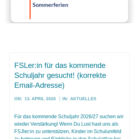
FSLer:in für das kommende
Schuljahr gesucht! (korrekte
Email-Adresse)
2026-
ON:
13. APRIL 2026
IN:
AKTUELLES
04-
13
Für das kommende Schuljahr 2026/27 suchen wir
wieder Verstärkung! Wenn Du Lust hast uns als
FSJler:in zu unterstützen, Kinder im Schulumfeld
zu betreuen und Einblicke in den Schulalltag bei