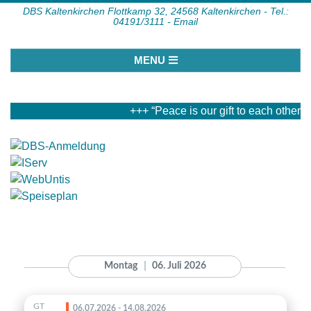
Skip
DBS Kaltenkirchen Flottkamp 32, 24568 Kaltenkirchen -
Tel.:
04191/3111 -
Email
to
content
Primary
MENU
Navigation
Menu
+++ “Peace is our gift to each other.”