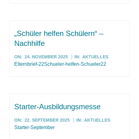
„Schüler helfen Schülern“ –
Nachhilfe
2025-
ON:
24. NOVEMBER 2025
IN:
AKTUELLES
11-
Elternbrief-22Schueler-helfen-Schueler22
24
Starter-Ausbildungsmesse
2025-
ON:
22. SEPTEMBER 2025
IN:
AKTUELLES
09-
Starter-September
22