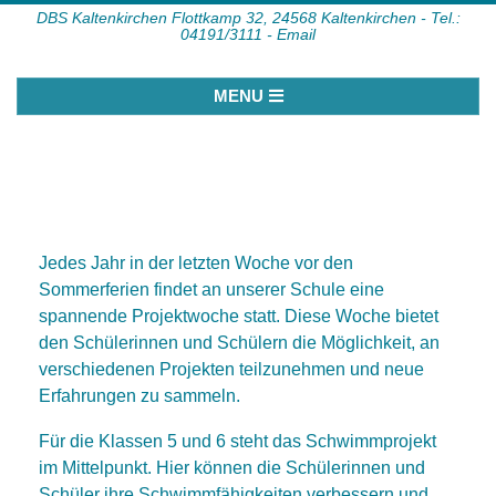
Skip
DBS Kaltenkirchen Flottkamp 32, 24568 Kaltenkirchen -
Tel.:
04191/3111 -
Email
to
content
Primary
MENU
Navigation
Menu
Jedes Jahr in der letzten Woche vor den
Sommerferien findet an unserer Schule eine
spannende Projektwoche statt. Diese Woche bietet
den Schülerinnen und Schülern die Möglichkeit, an
verschiedenen Projekten teilzunehmen und neue
Erfahrungen zu sammeln.
Für die Klassen 5 und 6 steht das Schwimmprojekt
im Mittelpunkt. Hier können die Schülerinnen und
Schüler ihre Schwimmfähigkeiten verbessern und